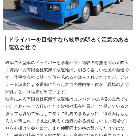
ドライバーを目指すなら岐阜の明るく活気のある
運送会社で
岐阜で大型車のドライバーを学歴不問・経験の有無を問わず幅広
く募集中の有限会社東海平成運輸は、明るく楽しい社風が自慢で
す。仕事や会社に対して何を求めるかは人それぞれですが、アン
ケート調査による退職に至った本当の理由第一位が「職場の人間
関係」という結果が出ています。
岐阜にある有限会社東海平成運輸はコンパクトな規模の企業です
が、これからご入社いただく皆様や現在社員として働いているス
タッフも含めて安心して長くご勤務できるように、待遇面はもち
ろんの事これまで以上に明るく活気のある風通しのよい職場づく
りを心掛けて参ります。また仲間同士の横の繋がりだけではな
く、先輩や社長に至る縦の繋がりも窮屈にならない程度のコミュ